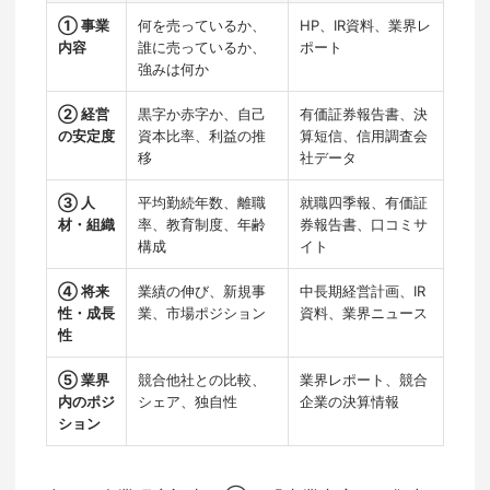
① 事業
何を売っているか、
HP、IR資料、業界レ
内容
誰に売っているか、
ポート
強みは何か
② 経営
黒字か赤字か、自己
有価証券報告書、決
の安定度
資本比率、利益の推
算短信、信用調査会
移
社データ
③ 人
平均勤続年数、離職
就職四季報、有価証
材・組織
率、教育制度、年齢
券報告書、口コミサ
構成
イト
④ 将来
業績の伸び、新規事
中長期経営計画、IR
性・成長
業、市場ポジション
資料、業界ニュース
性
⑤ 業界
競合他社との比較、
業界レポート、競合
内のポジ
シェア、独自性
企業の決算情報
ション