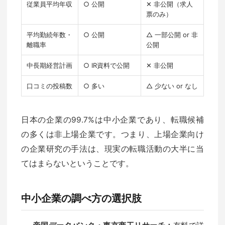
従業員平均年収
○ 公開
✕ 非公開（求人
票のみ）
平均勤続年数・
○ 公開
△ 一部公開 or 非
離職率
公開
中長期経営計画
○ IR資料で公開
✕ 非公開
口コミの投稿数
○ 多い
△ 少ない or なし
日本の企業の99.7%は中小企業であり、転職候補
の多くは非上場企業です。つまり、上場企業向け
の企業研究の手法は、現実の転職活動の大半に当
てはまらないということです。
中小企業の調べ方の選択肢