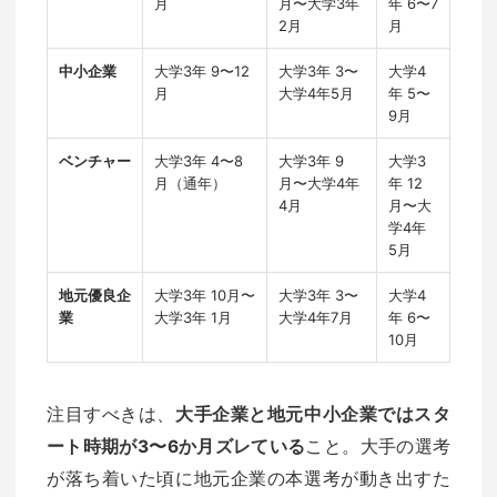
月
月〜大学3年
年 6〜7
2月
月
中小企業
大学3年 9〜12
大学3年 3〜
大学4
月
大学4年5月
年 5〜
9月
ベンチャー
大学3年 4〜8
大学3年 9
大学3
月（通年）
月〜大学4年
年 12
4月
月〜大
学4年
5月
地元優良企
大学3年 10月〜
大学3年 3〜
大学4
業
大学3年 1月
大学4年7月
年 6〜
10月
注目すべきは、
大手企業と地元中小企業ではスタ
ート時期が3〜6か月ズレている
こと。大手の選考
が落ち着いた頃に地元企業の本選考が動き出すた