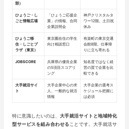
部）
ひょうご・し
「ひょうご応援企
神戸クリスタルタ
ごと情報広場
業」の情報、合同
ワー12階。土日祝
企業説明会
休み
ひょうご移
東京圏在住の学生
有楽町の東京交通
住・しごとプ
向け相談窓口
会館8階。仕事帰
ラザ（東京）
りに立ち寄れる
JOBSCORE
兵庫県の優良企業
知名度ではなく経
の5項目スコアリ
営の質で企業を比
ング
較できる
大手就活サイ
大手企業中心の求
大手企業の選考ス
ト
人、一般的な就活
ケジュール把握に
情報
は必須
特に意識したいのは、
大手就活サイトと地域特化
型サービスを組み合わせる
ことです。大手就活サ