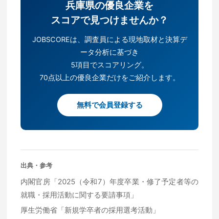
兵庫県の優良企業を
スコアで見つけませんか？
JOBSCOREは、調査員による現地取材と決算デ
ータ分析に基づき
5項目でスコアリング。
70点以上の優良企業だけをご紹介します。
無料で会員登録する
出典・参考
内閣官房「2025（令和7）年度卒業・修了予定者等の
就職・採用活動に関する要請事項」
厚生労働省「新規学卒者の採用選考活動」