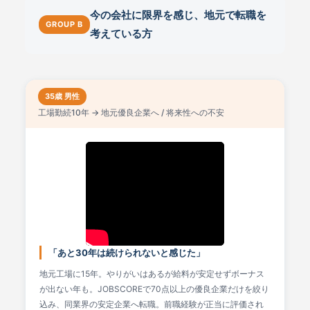
今の会社に限界を感じ、地元で転職を
GROUP B
考えている方
35歳 男性
工場勤続10年 → 地元優良企業へ / 将来性への不安
「あと30年は続けられないと感じた」
地元工場に15年。やりがいはあるが給料が安定せずボーナス
が出ない年も。JOBSCOREで70点以上の優良企業だけを絞り
込み、同業界の安定企業へ転職。前職経験が正当に評価され