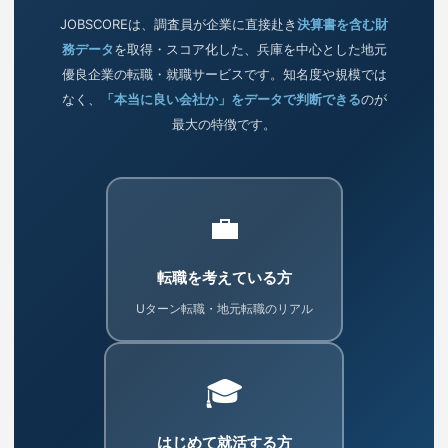
JOBSCOREは、調査員が企業に直接赴き
決算書を含む財
務データ
を取得・スコア化した、兵庫を中心とした地元
優良企業の転職・就職サービスです。知名度や規模では
なく、
「本当に良い会社か」をデータで判断できる
のが
最大の特徴です。
💼
転職を考えている方
Uターン転職・地元転職のリアル
🎓
はじめて就活する方