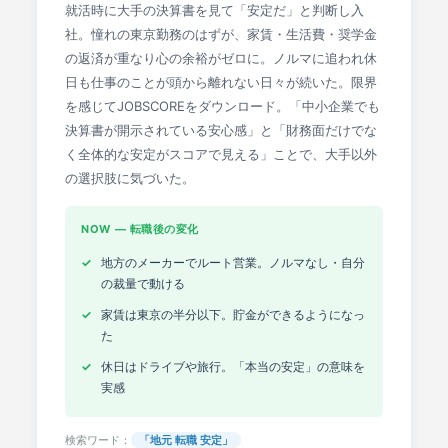
就活時に大手の決算書を見て「安定だ」と判断し入
社。憧れの東京勤務のはずが、家賃・生活費・奨学金
の返済が重なり心の余裕がゼロに。ノルマに追われ休
日も仕事のことが頭から離れない日々が続いた。限界
を感じてJOBSCOREをダウンロード。「中小企業でも
決算書が開示されている安心感」と「財務面だけでな
く全体的な安定がスコアで見える」ことで、大手以外
の選択肢に気づいた。
NOW ― 転職後の変化
地方のメーカーでルート営業。ノルマなし・自分
の裁量で動ける
家賃は東京の半分以下。貯金ができるようになっ
た
休日はドライブや旅行。「本当の安定」の意味を
実感
検索ワード：
「地元 転職 安定」