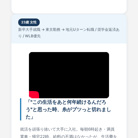
23歳 女性
新卒大手就職 → 東京勤務 → 地元Uターン転職 / 奨学金返済あ
り / WLB優先
「"この生活をあと何年続けるんだろ
う"と思った時、糸がプツっと切れまし
た」
就活を頑張り抜いて大手に入社。毎朝6時起き・満員
電車・帰宅22時。給料の不満はなかったが、生活費を