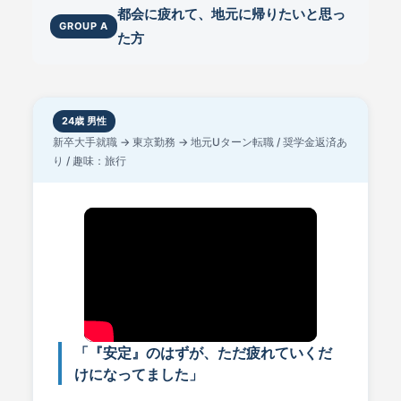
都会に疲れて、地元に帰りたいと思っ
GROUP A
た方
24歳 男性
新卒大手就職 → 東京勤務 → 地元Uターン転職 / 奨学金返済あ
り / 趣味：旅行
「『安定』のはずが、ただ疲れていくだ
けになってました」