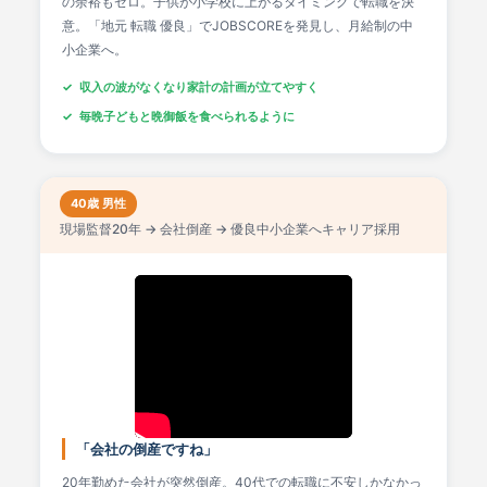
の余裕もゼロ。子供が小学校に上がるタイミングで転職を決
意。「地元 転職 優良」でJOBSCOREを発見し、月給制の中
小企業へ。
収入の波がなくなり家計の計画が立てやすく
毎晩子どもと晩御飯を食べられるように
40歳 男性
現場監督20年 → 会社倒産 → 優良中小企業へキャリア採用
「会社の倒産ですね」
20年勤めた会社が突然倒産。40代での転職に不安しかなかっ