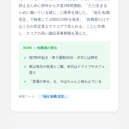
抑えるために郊外から片道2時間通勤。「ただ生きる
ために働いている感じ」に限界を感じた。「地元 転職
安定」で検索してJOBSCOREを発見。「財務面だけで
なく心の安定度までスコアで見られる」ことに共感
し、スコアの高い建設系事務職を選んだ。
NOW ― 転職後の変化
朝7時半起き・車で通勤20分・夕方には帰宅
夜は地元の友達とご飯。休日はドライブやカフェ
巡り
「普通の幸せ」を、今はちゃんと味わえている
検索ワード：
「地元 転職 安定」