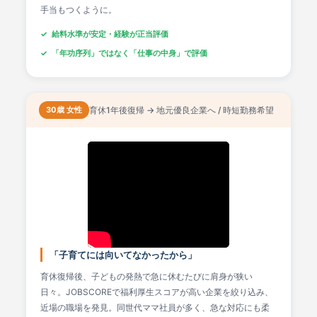
手当もつくように。
給料水準が安定・経験が正当評価
「年功序列」ではなく「仕事の中身」で評価
30歳 女性
育休1年後復帰 → 地元優良企業へ / 時短勤務希望
「子育てには向いてなかったから」
育休復帰後、子どもの発熱で急に休むたびに肩身が狭い
日々。JOBSCOREで福利厚生スコアが高い企業を絞り込み、
近場の職場を発見。同世代ママ社員が多く、急な対応にも柔