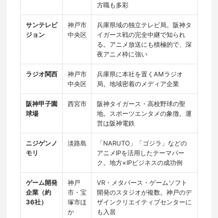
方職も多彩
サンテレビ
神戸市
兵庫県域の独立テレビ局。阪神タ
ジョン
中央区
イガース戦の完全中継で知られ
る。アニメ放送にも積極的で、深
夜アニメ枠に強い
ラジオ関西
神戸市
兵庫県に本社を置くAMラジオ
中央区
局。地域密着のメディア企業
阪神甲子園
西宮市
阪神タイガース・高校野球の聖
球場
地。スポーツエンタメの象徴。運
営は阪神電鉄
ニジゲンノ
淡路島
「NARUTO」「ゴジラ」などの
モリ
アニメIPを活用したテーマパー
ク。地方×IPビジネスの成功例
ゲーム開発
神戸
VR・メタバース・ゲームソフト
企業（約
市・宝
開発のスタジオが複数。神戸のデ
36社）
塚市ほ
ザインクリエイティブセンターに
か
も入居