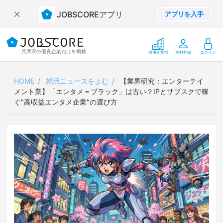
JOBSCOREアプリ
アプリを入手
兵庫県の優良企業だけを掲載
採用企業様
無料登録
ログイン
HOME
就活ニュースをよむ
【業界研究：エンターテイ
メント業】「エンタメ＝ブラック」は古い？IPとサブスクで稼
ぐ"高収益エンタメ企業"の選び方