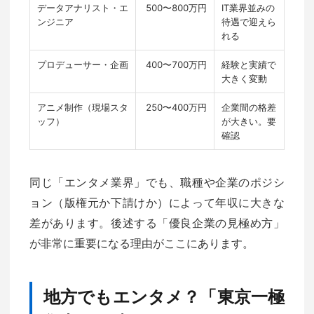
データアナリスト・エ
500〜800万円
IT業界並みの
ンジニア
待遇で迎えら
れる
プロデューサー・企画
400〜700万円
経験と実績で
大きく変動
アニメ制作（現場スタ
250〜400万円
企業間の格差
ッフ）
が大きい。要
確認
同じ「エンタメ業界」でも、職種や企業のポジシ
ョン（版権元か下請けか）によって年収に大きな
差があります。後述する「優良企業の見極め方」
が非常に重要になる理由がここにあります。
地方でもエンタメ？「東京一極