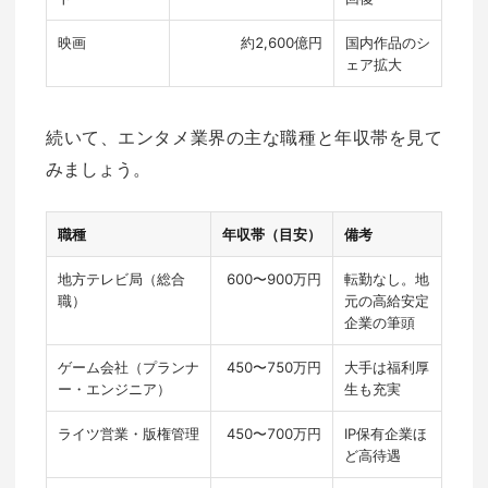
映画
約2,600億円
国内作品のシ
ェア拡大
続いて、エンタメ業界の主な職種と年収帯を見て
みましょう。
職種
年収帯（目安）
備考
地方テレビ局（総合
600〜900万円
転勤なし。地
職）
元の高給安定
企業の筆頭
ゲーム会社（プランナ
450〜750万円
大手は福利厚
ー・エンジニア）
生も充実
ライツ営業・版権管理
450〜700万円
IP保有企業ほ
ど高待遇