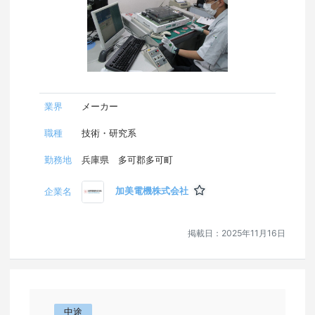
香川県
愛媛県
高知県
福岡県
業界
メーカー
職種
技術・研究系
佐賀県
勤務地
兵庫県 多可郡多可町
長崎県
加美電機株式会社
企業名
熊本県
掲載日：
2025年11月16日
大分県
宮崎県
中途