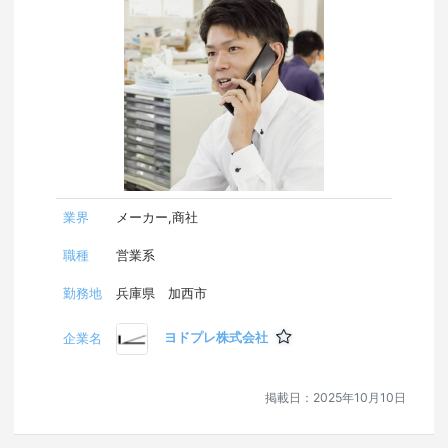
時短勤務可
埼玉県
千葉県
東京都
神奈川県
業界
メーカー,商社
新潟県
職種
営業系
勤務地
兵庫県 加西市
富山県
ヨドプレ株式会社
企業名
石川県
福井県
掲載日：
2025年10月10日
山梨県