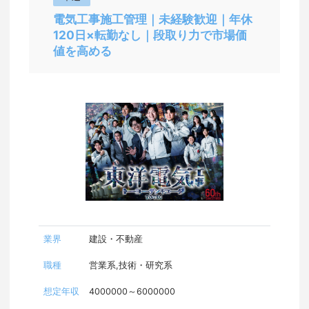
鹿児島県
電気工事施工管理｜未経験歓迎｜年休
120日×転勤なし｜段取り力で市場価
沖縄県
値を高める
業界
建設・不動産
職種
営業系,技術・研究系
想定年収
4000000～6000000