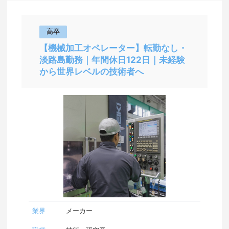
長野県
高卒
【機械加工オペレーター】転勤なし・
岐阜県
淡路島勤務｜年間休日122日｜未経験
から世界レベルの技術者へ
静岡県
愛知県
三重県
滋賀県
京都府
大阪府
業界
メーカー
兵庫県