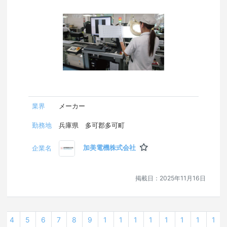
業界
メーカー
勤務地
兵庫県 多可郡多可町
加美電機株式会社
企業名
掲載日：
2025年11月16日
4
5
6
7
8
9
1
1
1
1
1
1
1
1