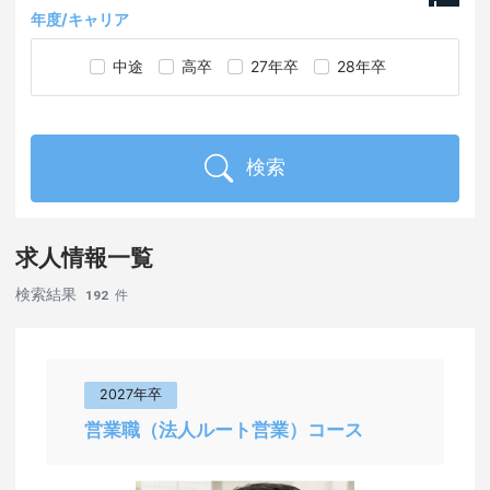
企画系
特徴で検索
年度/キャリア
建設・不動産
年間休日日数120日以上
年度/キャリアで検索
青森県
営業系
中途
高卒
27年卒
28年卒
小売・サービス
月残業時間20時間以内
岩手県
販売・サービス系
金融
転勤なし
宮城県
検索
技術・研究系
環境・エネルギー
U・Iターン歓迎
秋田県
金融系
運輸・物流
求人情報一覧
車通勤OK
山形県
専門系
検索結果
192
件
IT・通信
未経験OK
福島県
IT系
広告・マスコミ
社員寮あり
茨城県
クリエイティブ系
2027年卒
医療・福祉
土日祝日休み
営業職（法人ルート営業）コース
栃木県
医療・福祉系
農林水産
服装自由
群馬県