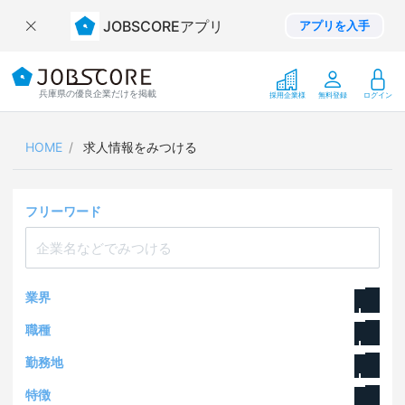
JOBSCOREアプリ
アプリを入手
兵庫県の優良企業だけを掲載
採用企業様
無料登録
ログイン
HOME
求人情報をみつける
求人情報をみつける
フリーワード
フリーワードで検索
業界
業界で検索
職種
メーカー
職種で検索
勤務地
事務
商社
勤務地で検索
特徴
北海道