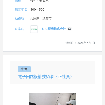
職種
技術・研究系
想定年収
300～500
奈良県
勤務地
兵庫県 淡路市
和歌山県
ミツ精機株式会社
企業名
鳥取県
掲載日：
2026年7月1日
島根県
岡山県
中途
広島県
電子回路設計技術者〈正社員〉
山口県
徳島県