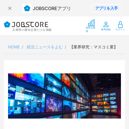
JOBSCOREアプリ
アプリを入手
採用企業
兵庫県の優良企業だけを掲載
無料登録
ログイン
様
HOME
就活ニュースをよむ
【業界研究：マスコミ業】