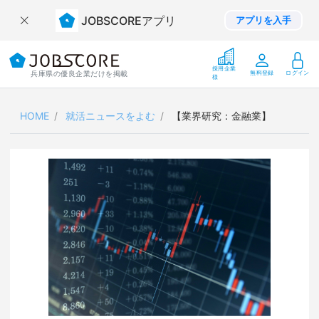
JOBSCOREアプリ
アプリを入手
採用企業
兵庫県の優良企業だけを掲載
無料登録
ログイン
様
HOME
就活ニュースをよむ
【業界研究：金融業】